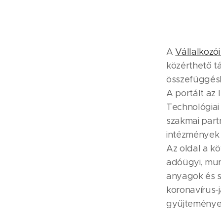
A
Vállalkozói
közérthető t
összefüggés
A portált az 
Technológiai 
szakmai part
intézmények h
Az oldal a k
adóügyi, munk
anyagok és s
koronavírus-j
gyűjteménye