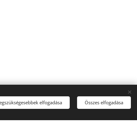
4 számú projekt keretében.
legszükségesebbek elfogadása
Összes elfogadása