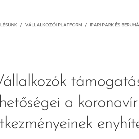
ÜLÉSÜNK
VÁLLALKOZÓI PLATFORM
IPARI PARK ÉS BERUH
Vállalkozók támogatás
ehetőségei a koronavír
tkezményeinek enyhít