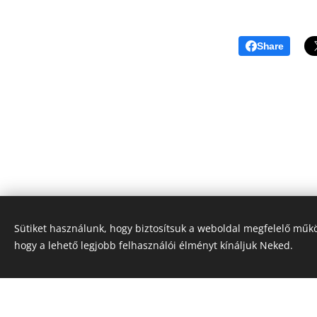
Share
Sütiket használunk, hogy biztosítsuk a weboldal megfelelő műkö
Az oldal készült Maroslel
hogy a lehető legjobb felhasználói élményt kínáljuk Neked.
Készítsd el weboldaladat ingyen!