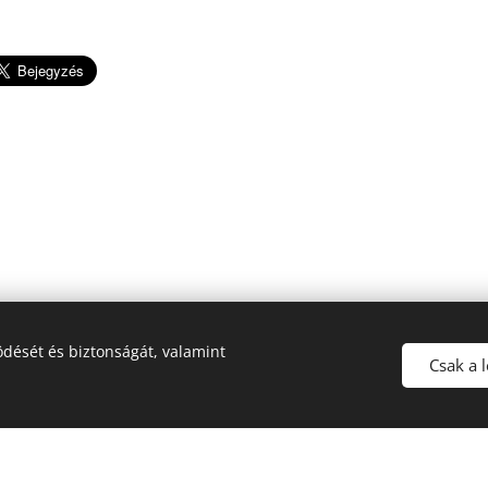
dését és biztonságát, valamint
e Község Önkormányzata megbízásából, a TOP-1.1.1-15-CS1-2016-000
Csak a 
Az oldalt a
Webnode
működteti
Sütik