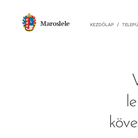
Maroslele
KEZDŐLAP
TELEP
l
köve