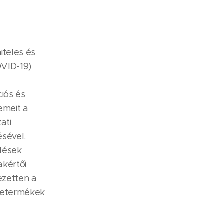
iteles és
OVID-19)
ciós és
emeit a
ati
ésével.
rdések
akértői
ezetten a
őketermékek