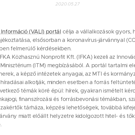
2020.05.27
 Információ (VALI) portál
célja a vállalkozások gyors, h
ájékoztatása, elsősorban a koronavírus-járvánnyal (C
ben felmerülő kérdésekben.
IFKA Közhasznú Nonprofit Kft. (IFKA) kezeli az Innová
Minisztérium (ITM) megbízásából. A portál tartalmi el
nerek, a képző intézetek anyagai, az MTI és kormányz
íradásai alkotják, minden esetben a forrás feltüntet
övetkező témák köré épül: hírek, gyakran ismételt ké
ajogi, finanszírozási és forrásbevonási témákban, sz
zakértők tárháza, képzési lehetőségek, továbbá kifej
árvány miatt előállt helyzetre kidolgozott hitel- és t
.